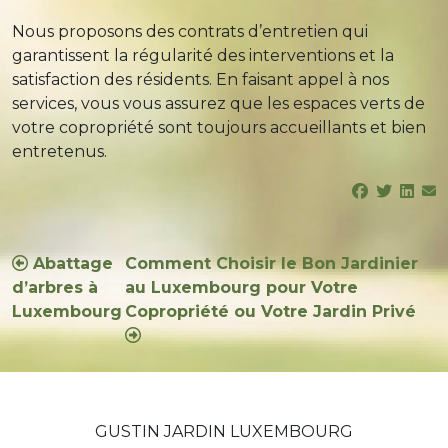
Nous proposons des contrats d’entretien qui
garantissent la régularité des interventions et la
satisfaction des résidents. En faisant appel à nos
services, vous vous assurez que les espaces verts de
votre copropriété sont toujours accueillants et bien
entretenus.
Navigation
Abattage
Comment Choisir le Bon Jardinier
d’arbres à
au Luxembourg pour Votre
de
Luxembourg
Copropriété ou Votre Jardin Privé
l’article
GUSTIN JARDIN LUXEMBOURG