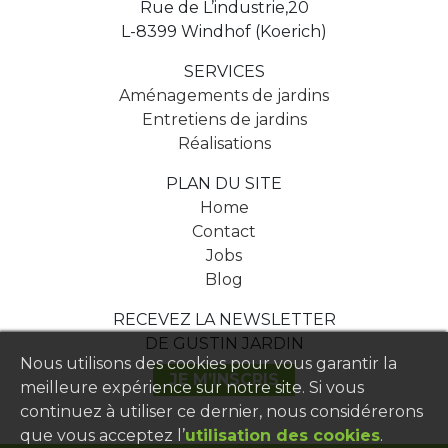
Rue de L’industrie,20
L-8399 Windhof (Koerich)
SERVICES
Aménagements de jardins
Entretiens de jardins
Réalisations
PLAN DU SITE
Home
Contact
Jobs
Blog
RECEVEZ LA NEWSLETTER
DE GUSTIN JARDIN
Nous utilisons des cookies pour vous garantir la
JE M’INSCRIS
meilleure expérience sur notre site. Si vous
continuez à utiliser ce dernier, nous considérerons
que vous acceptez l’
utilisation des cookies
.