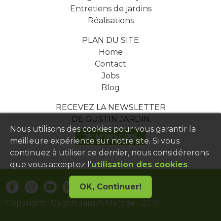
Entretiens de jardins
Réalisations
PLAN DU SITE
Home
Contact
Jobs
Blog
RECEVEZ LA NEWSLETTER
DE GUSTIN JARDIN
Nous utilisons des cookies pour vous garantir la
JE M’INSCRIS
meilleure expérience sur notre site. Si vous
continuez à utiliser ce dernier, nous considérerons
que vous acceptez l’
utilisation des cookies
.
OK, Continuer!
Copyright : Gustin Jardin Marche • 2019