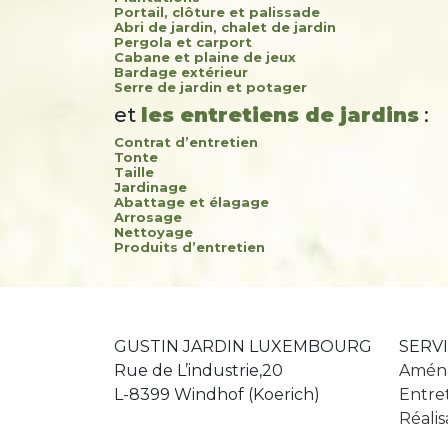
Portail, clôture et palissade
Abri de jardin, chalet de jardin
Pergola et carport
Cabane et plaine de jeux
Bardage extérieur
Serre de jardin et potager
et
les entretiens de jardins
:
Contrat d’entretien
Tonte
Taille
Jardinage
Abattage et élagage
Arrosage
Nettoyage
Produits d’entretien
GUSTIN JARDIN LUXEMBOURG
SERV
Rue de L’industrie,20
Aména
L-8399 Windhof (Koerich)
Entret
Réalis