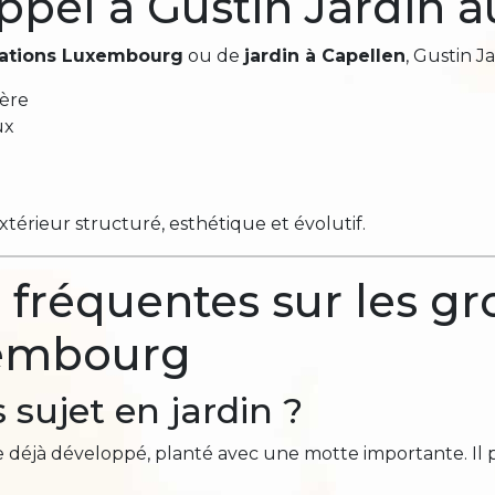
appel à Gustin Jardin
tations Luxembourg
ou de
jardin à Capellen
, Gustin 
gère
ux
érieur structuré, esthétique et évolutif.
fréquentes sur les gro
xembourg
 sujet en jardin ?
 déjà développé, planté avec une motte importante. Il 