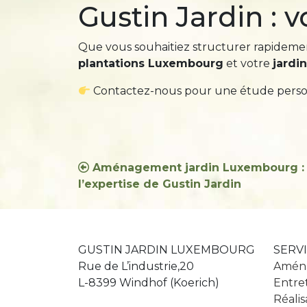
Gustin Jardin : v
Que vous souhaitiez structurer rapidemen
plantations Luxembourg
et votre
jardin
Contactez-nous pour une étude personn
Navigation
Aménagement jardin Luxembourg :
l’expertise de Gustin Jardin
de
l’article
GUSTIN JARDIN LUXEMBOURG
SERV
Rue de L’industrie,20
Aména
L-8399 Windhof (Koerich)
Entret
Réalis