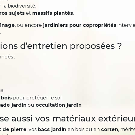
la biodiversité,
ros sujets
et
massifs plantés
.
dinage
, ou encore
jardiniers pour copropriétés
intervi
.
tions d’entretien proposées ?
andés :
in
 bois
pour protéger le sol
sade jardin
ou
occultation jardin
se aussi vos matériaux extérieu
 de pierre
, vos
bacs jardin
en bois ou en
corten
, méri