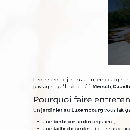
L’entretien de jardin au Luxembourg n’est
paysager, qu’il soit situé à
Mersch
,
Capell
Pourquoi faire entreten
Un
jardinier au Luxembourg
vous fait g
une
tonte de jardin
régulière,
une
taille de jardin
adaptée aux sais