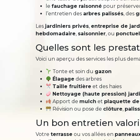
le
fauchage raisonné
pour préserver 
l’entretien des
arbres palissés
, des
g
Les
jardiniers privés
,
entreprise de jar
hebdomadaire
,
saisonnier
, ou
ponctuel
Quelles sont les presta
Voici un aperçu des services les plus dem
Tonte et soin du
gazon
Élagage
des arbres
Taille fruitière
et des haies
Nettoyage (haute pression) jard
Apport de
mulch
et
plaquette de
Révision ou pose de
clôture
,
palis
Un bon entretien valori
Votre
terrasse
ou vos allées en
panneaux