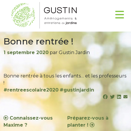
Bonne rentrée !
Publié
1 septembre 2020
par Gustin Jardin
le
Bonne rentrée à tous les enfants… et les professeurs
!
#rentreescolaire2020
#gustinjardin
Navigation
Connaissez-vous
Préparez-vous à
Maxime ?
planter !
de