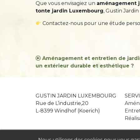
Que vous envisagiez un
aménagement j
tonte jardin Luxembourg
, Gustin Jard
Contactez-nous pour une étude personna
Navigation
Aménagement et entretien de jard
un extérieur durable et esthétique ?
de
l’article
GUSTIN JARDIN LUXEMBOURG
SERV
Rue de L’industrie,20
Aména
L-8399 Windhof (Koerich)
Entret
Réalis
Nous utilisons des cookies pour vous garan