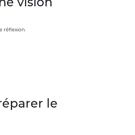
e vision
 réflexion.
réparer le