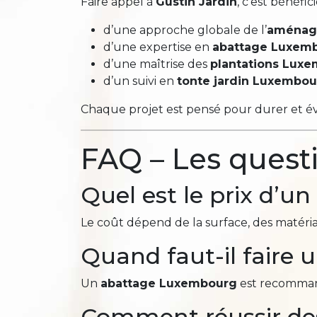
Faire appel à
Gustin Jardin
, c’est bénéfici
d’une approche globale de l’
aménag
d’une expertise en
abattage Luxem
d’une maîtrise des
plantations Lux
d’un suivi en
tonte jardin Luxembo
Chaque projet est pensé pour durer et 
FAQ – Les quest
Quel est le prix d’
Le coût dépend de la surface, des matéria
Quand faut-il faire
Un
abattage Luxembourg
est recomman
Comment réussir de