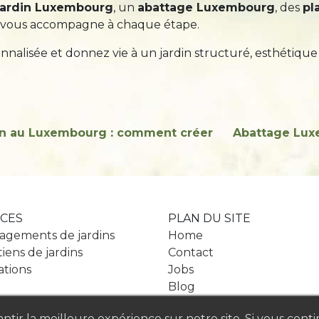
ardin Luxembourg
, un
abattage Luxembourg
, des
pl
in vous accompagne à chaque étape.
lisée et donnez vie à un jardin structuré, esthétique 
in au Luxembourg : comment créer
Abattage Lux
ICES
PLAN DU SITE
gements de jardins
Home
iens de jardins
Contact
ations
Jobs
Blog
tir la meilleure expérience sur notre site. Si vous conti