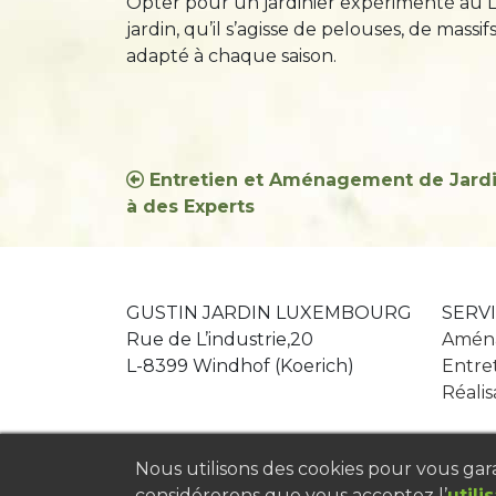
Opter pour un jardinier expérimenté au L
jardin, qu’il s’agisse de pelouses, de massi
adapté à chaque saison.
Navigation
Entretien et Aménagement de Jardi
à des Experts
de
l’article
GUSTIN JARDIN LUXEMBOURG
SERV
Rue de L’industrie,20
Aména
L-8399 Windhof (Koerich)
Entret
Réalis
Nous utilisons des cookies pour vous garan
considérerons que vous acceptez l’
utili