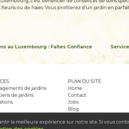
uxembourg, c’est bénéficier de conseils et de soins spé
fs fleuris ou de haies. Vous profiterez d’un jardin en parf
ns au Luxembourg : Faites Confiance
Service
ICES
PLAN DU SITE
gements de jardins
Home
iens de jardins
Contact
ations
Jobs
Blog
tir la meilleure expérience sur notre site. Si vous conti
sation des cookies
.