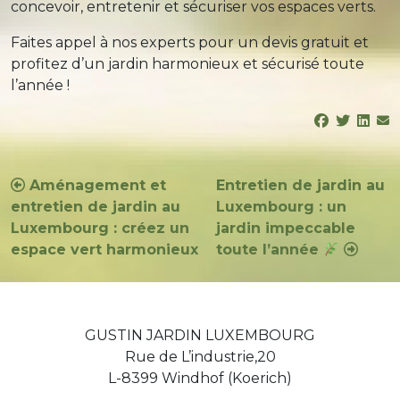
concevoir, entretenir et sécuriser vos espaces verts.
Faites appel à nos experts pour un devis gratuit et
profitez d’un jardin harmonieux et sécurisé toute
l’année !
Navigation
Aménagement et
Entretien de jardin au
entretien de jardin au
Luxembourg : un
de
Luxembourg : créez un
jardin impeccable
l’article
espace vert harmonieux
toute l’année
GUSTIN JARDIN LUXEMBOURG
Rue de L’industrie,20
L-8399 Windhof (Koerich)