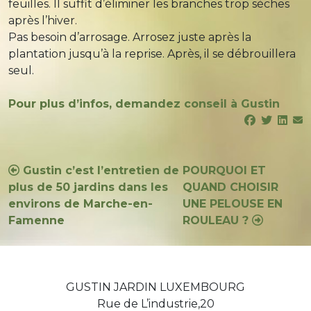
feuilles. Il suffit d’éliminer les branches trop sèches
après l’hiver.
Pas besoin d’arrosage. Arrosez juste après la
plantation jusqu’à la reprise. Après, il se débrouillera
seul.
Pour plus d’infos, demandez conseil à Gustin
Navigation
Gustin c’est l’entretien de
POURQUOI ET
plus de 50 jardins dans les
QUAND CHOISIR
de
environs de Marche-en-
UNE PELOUSE EN
l’article
Famenne
ROULEAU ?
GUSTIN JARDIN LUXEMBOURG
Rue de L’industrie,20