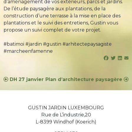
d’aménagement de vos extérieurs, parcs et jardins.
De l’étude paysagère aux plantations, de la
construction d’une terrasse à la mise en place des
plantations et le suivi des entretiens, Gustin vous
propose un suivi complet de votre projet.
#batimoi
#jardin
#gustin
#arhitectepaysagiste
#marcheenfamenne
Navigation
DH 27 janvier
Plan d’architecture paysagère
de
l’article
GUSTIN JARDIN LUXEMBOURG
Rue de L’industrie,20
L-8399 Windhof (Koerich)